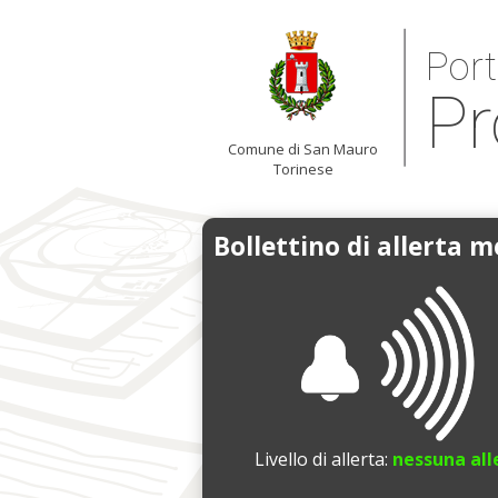
Port
Pr
Comune di San Mauro
Torinese
Bollettino di allerta 
Livello di allerta:
nessuna all