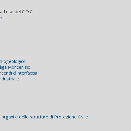
ad uso del C.O.C.
li
 idrogeologico
 diga Moncenisio
ncendi d'interfaccia
industriale
 organi e delle strutture di Protezione Civile