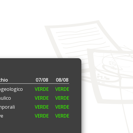
chio
07/08
08/08
ogeologico
VERDE
VERDE
aulico
VERDE
VERDE
porali
VERDE
VERDE
ve
VERDE
VERDE