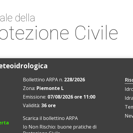
ale della
otezione Civile
meteoidrologica
Bollettino ARPA n.
228/2026
Ris
Zona:
Piemonte L
Idr
Emissione:
07/08/2026 ore 11:00
Idr
Validità:
36 ore
Tem
Ne
Scarica il bollettino ARPA
erta
Io Non Rischio: buone pratiche di