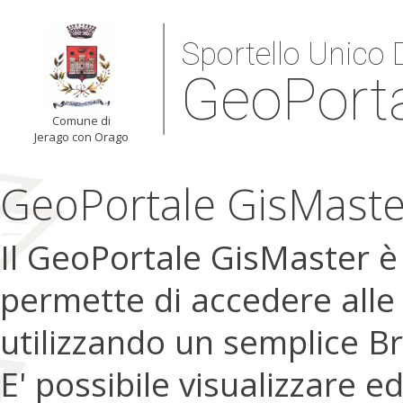
Sportello Unico D
GeoPort
Comune di
Jerago con Orago
GeoPortale GisMaste
Il GeoPortale GisMaster 
permette di accedere alle
utilizzando un semplice B
E' possibile visualizzare e