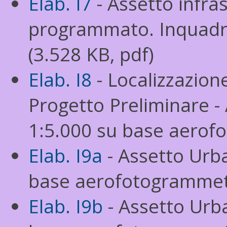
Elab. I7
- Assetto infra
programmato. Inquadr
(3.528 KB, pdf)
Elab. I8
- Localizzazione
Progetto Preliminare -
1:5.000 su base aerofo
Elab. I9a
- Assetto Urba
base aerofotogrammetr
Elab. I9b
- Assetto Urba