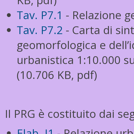
KB, pdf)
Tav. P7.1
- Relazione ge
Tav. P7.2
- Carta di sin
geomorfologica e dell’id
urbanistica 1:10.000 
(10.706 KB, pdf)
Il PRG è costituito dai s
Elab. I1
- Relazione urb