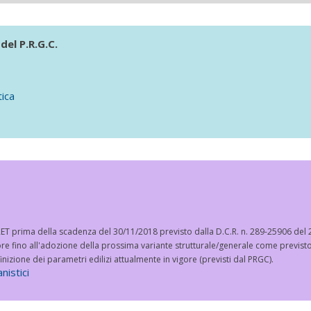
del P.R.G.C.
tica
T prima della scadenza del 30/11/2018 previsto dalla D.C.R. n. 289-25906 del 
re fino all'adozione della prossima variante strutturale/generale come previsto d
efinizione dei parametri edilizi attualmente in vigore (previsti dal PRGC).
nistici