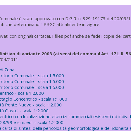
Comunale è stato approvato con D.G.R. n. 329-19173 del 20/09/
ianti che determinano il PRGC attualmente in vigore.
vati con originali cartacei. I files pdf anche se fedeli copie del ca
initivo di variante 2003 (ai sensi del comma 4 Art. 17 L.R. 56/
4/04/2011
di Zona
rritorio Comunale - scala 1:5.000
rritorio Comunale - scala 1:5.000
rritorio Comunale - scala 1:5.000
entrico - scala 1:2.000
ttaglio Concentrico - scala 1:1.000
lità Ponte Nuovo - scala 1:2.000
tà Ciastel - scala 1:2.000
entrico con localizzazione esercizi commerciali esistenti ed indiv
 28/99 e s.m. ed i.- scala 1:2.000
carta di sintesi della pericolosità geomorfologica e dell'idoneità al