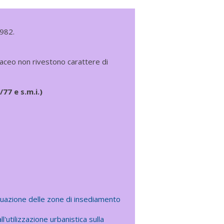
1982.
rtaceo non rivestono carattere di
77 e s.m.i.)
iduazione delle zone di insediamento
l'utilizzazione urbanistica sulla