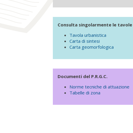
Consulta singolarmente le tavole 
Tavola urbanistica
Carta di sintesi
Carta geomorfologica
Documenti del P.R.G.C.
Norme tecniche di attuazione
Tabelle di zona